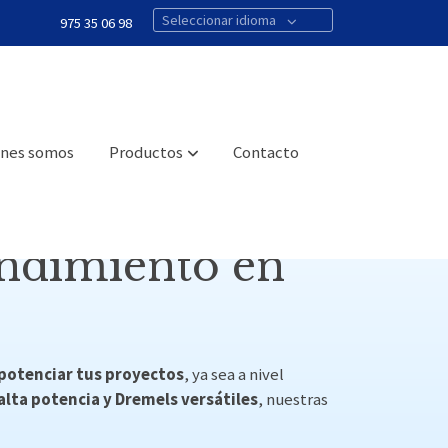
Seleccionar idioma
975 35 06 98
nes somos
Productos
Contacto
endimiento en
 potenciar tus proyectos
, ya sea a nivel
alta potencia y Dremels versátiles
, nuestras