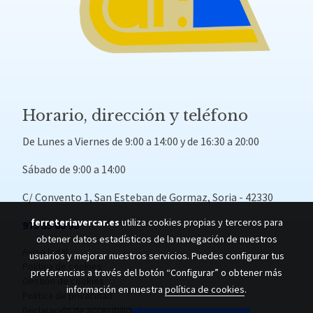
Horario, dirección y teléfono
De Lunes a Viernes de 9:00 a 14:00 y de 16:30 a 20:00
Sábado de 9:00 a 14:00
C/ Convento 1, San Esteban de Gormaz, Soria - 42330
ferreteriavercar.es
utiliza cookies propias y terceros para
975 35 06 98
obtener datos estadísticos de la navegación de nuestros
Aviso legal
usuarios y mejorar nuestros servicios. Puedes configurar tus
Política de cookies
preferencias a través del botón “Configurar” o obtener más
Gestión de cookies
información en nuestra
política de cookies
.
Política de privacidad
Declaración de accesibilidad