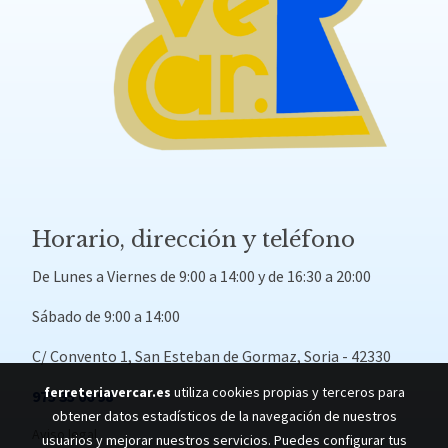
Horario, dirección y teléfono
De Lunes a Viernes de 9:00 a 14:00 y de 16:30 a 20:00
Sábado de 9:00 a 14:00
C/ Convento 1, San Esteban de Gormaz, Soria - 42330
ferreteriavercar.es
utiliza cookies propias y terceros para
975 35 06 98
obtener datos estadísticos de la navegación de nuestros
Aviso legal
usuarios y mejorar nuestros servicios. Puedes configurar tus