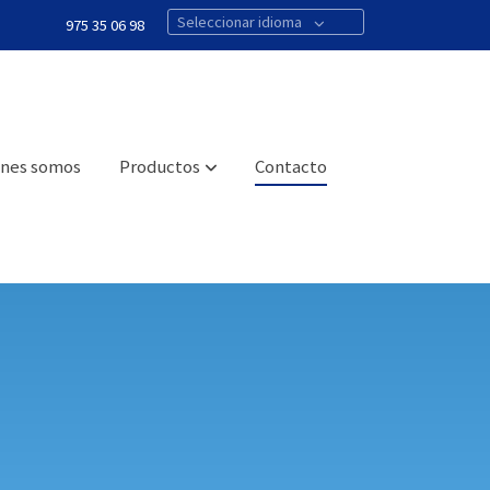
Seleccionar idioma
975 35 06 98
nes somos
Productos
Contacto